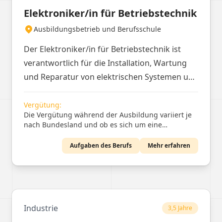
Elektroniker/in für Betriebstechnik
gehört ebenfalls zu ihren Aufgaben.
Ausbildungsbetrieb und Berufsschule
Der Elektroniker/in für Betriebstechnik ist
verantwortlich für die Installation, Wartung
und Reparatur von elektrischen Systemen und
Anlagen. Sie arbeiten in verschiedenen
Bereichen wie Energieversorgung,
Vergütung:
Die Vergütung während der Ausbildung variiert je
industriellen Anlagen und
nach Bundesland und ob es sich um eine
Gebäudeautomation.
Ausbildung im Handwerk oder in der Industrie
handelt.
Aufgaben des Berufs
Mehr erfahren
Industrie
3,5 Jahre