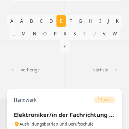
A
Ä
B
C
D
E
F
G
H
I
J
K
L
M
N
O
P
R
S
T
U
V
W
Z
Vorherige
Nächste
Handwerk
3,5 Jahre
Elektroniker/in der Fachrichtung Automatisierungs- und Systemtechnik
Ausbildungsbetrieb und Berufsschule