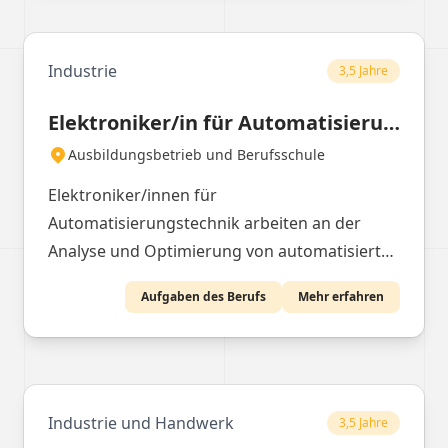
Industrie
3,5 Jahre
Elektroniker/in für Automatisierungstechnik
Ausbildungsbetrieb und Berufsschule
Elektroniker/innen für
Automatisierungstechnik arbeiten an der
Analyse und Optimierung von automatisierten
Systemen. Sie installieren und justieren
Aufgaben des Berufs
Mehr erfahren
Antriebssysteme und integrieren technische
Einrichtungen. Dazu gehört das Montieren
und Konfigurieren von Sensoren und
Netzwerken. Nach Testläufen werden die
Systeme übergeben und Anwender geschult.
Industrie und Handwerk
3,5 Jahre
Die Wartung und Instandhaltung der Systeme