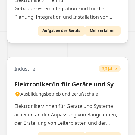
Elektroniker/innen für
Gebäudesystemintegration sind für die
Planung, Integration und Installation von
Systemen der vernetzten Gebäudetechnik
Aufgaben des Berufs
Mehr erfahren
verantwortlich. Sie arbeiten eng mit ihren
Auftraggebern zusammen, um die
Anforderungen zu prüfen und innovative
Lösungen für bestehende Infrastrukturen
anzubieten. Ihre Aufgaben umfassen die
Industrie
3,5 Jahre
technische Installation, das Verlegen von
Elektroniker/in für Geräte und Systeme
Kabeln, die Montage von Komponenten, die
Einrichtung von Software und die
Ausbildungsbetrieb und Berufsschule
Durchführung von Systemtests. Sie schulen
Elektroniker/innen für Geräte und Systeme
Endnutzer und erstellen Dokumentationen,
arbeiten an der Anpassung von Baugruppen,
um einen reibungslosen Betrieb zu
der Erstellung von Leiterplatten und der
gewährleisten.
Montage von Komponenten. Sie entwickeln