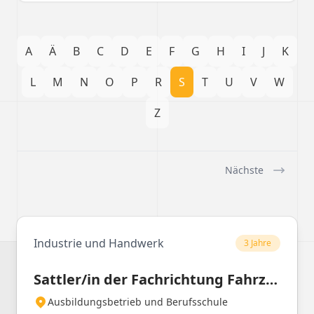
A
Ä
B
C
D
E
F
G
H
I
J
K
L
M
N
O
P
R
S
T
U
V
W
Z
Nächste
Industrie und Handwerk
3 Jahre
Sattler/in der Fachrichtung Fahrzeugsattlerei
Ausbildungsbetrieb und Berufsschule