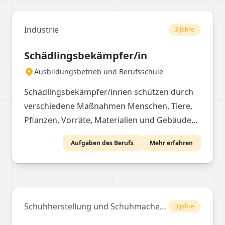
Einzelteile zusammen.
Industrie
3 Jahre
Schädlingsbekämpfer/in
Ausbildungsbetrieb und Berufsschule
Schädlingsbekämpfer/innen schützen durch
verschiedene Maßnahmen Menschen, Tiere,
Pflanzen, Vorräte, Materialien und Gebäude
vor Schädlingen. Bei einem Befall analysieren
Aufgaben des Berufs
Mehr erfahren
sie die Situation, wählen geeignete Mittel aus
und setzen diese umweltbewusst ein. Die
Dokumentation der Maßnahmen und die
Beratung der Kunden sind zentrale Aufgaben.
Schuhherstellung und Schuhmacherhandwerk
3 Jahre