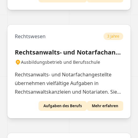
verkleiden Wände und Decken und
dekorieren Räume.
Rechtswesen
3 Jahre
Rechtsanwalts- und Notarfachangestellte/r
Ausbildungsbetrieb und Berufsschule
Rechtsanwalts- und Notarfachangestellte
übernehmen vielfältige Aufgaben in
Rechtsanwaltskanzleien und Notariaten. Sie
sind für die Organisation und Vorbereitung
Aufgaben des Berufs
Mehr erfahren
von Terminen verantwortlich, führen Akten
und Kalender und unterstützen bei der
Erstellung von Dokumenten und Verträgen.