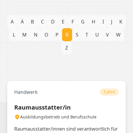
A
Ä
B
C
D
E
F
G
H
I
J
K
L
M
N
O
P
R
S
T
U
V
W
Z
Handwerk
3 Jahre
Raumausstatter/in
Ausbildungsbetrieb und Berufsschule
Raumausstatter/innen sind verantwortlich für