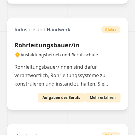
Industrie und Handwerk
3 Jahre
Rohrleitungsbauer/in
Ausbildungsbetrieb und Berufsschule
Rohrleitungsbauer/innen sind dafür
verantwortlich, Rohrleitungssysteme zu
konstruieren und instand zu halten. Sie
arbeiten sowohl im Freien auf Baustellen als
Aufgaben des Berufs
Mehr erfahren
auch in Werkstätten, wo sie spezielle Rohrteile
selbst herstellen. Diese Fachkräfte müssen
sorgfältig und verantwortungsbewusst
arbeiten, insbesondere bei der Durchführung
von Dichtheitsprüfungen und der Montage