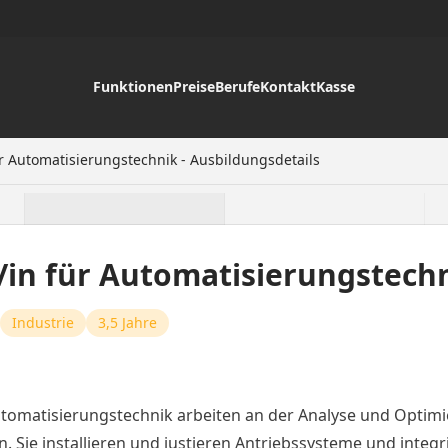
Funktionen
Preise
Berufe
Kontakt
Kasse
ür Automatisierungstechnik - Ausbildungsdetails
/in für Automatisierungstech
Industrie
3,5 Jahre
utomatisierungstechnik arbeiten an der Analyse und Optim
. Sie installieren und justieren Antriebssysteme und integr