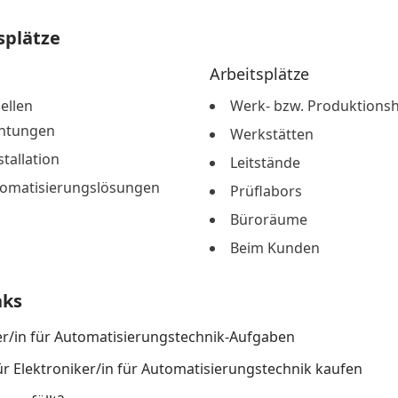
splätze
Arbeitsplätze
iellen
Werk- bzw. Produktionsh
chtungen
Werkstätten
stallation
Leitstände
tomatisierungslösungen
Prüflabors
Büroräume
Beim Kunden
nks
er/in für Automatisierungstechnik-Aufgaben
ür Elektroniker/in für Automatisierungstechnik kaufen