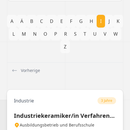
A
Ä
B
C
D
E
F
G
H
I
J
K
L
M
N
O
P
R
S
T
U
V
W
Z
Vorherige
Industrie
3 Jahre
Industriekeramiker/in Verfahrenstechnik
Ausbildungsbetrieb und Berufsschule