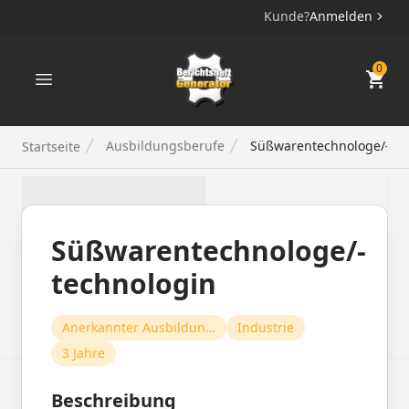
Kunde?
Anmelden
Berichtsheft Generator
0
Ausbildungsberufe
Süßwarentechnologe/-tech
Startseite
Süßwarentechnologe/-
technologin
Anerkannter Ausbildungsberuf
Industrie
3 Jahre
Beschreibung