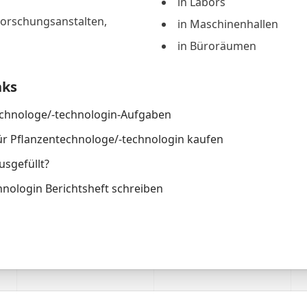
in Labors
orschungsanstalten,
in Maschinenhallen
in Büroräumen
nks
echnologe/-technologin-Aufgaben
ür Pflanzentechnologe/-technologin kaufen
usgefüllt?
nologin Berichtsheft schreiben