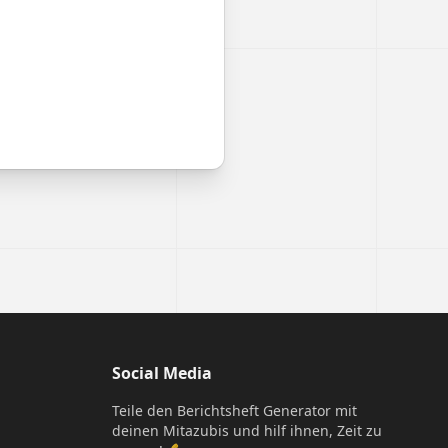
Social Media
Teile den Berichtsheft Generator mit
deinen Mitazubis und hilf ihnen, Zeit zu