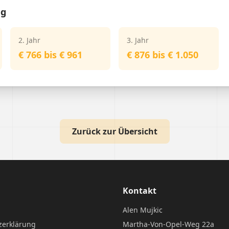
ng
2. Jahr
3. Jahr
€ 766 bis € 961
€ 876 bis € 1.050
Zurück zur Übersicht
Kontakt
Alen Mujkic
zerklärung
Martha-Von-Opel-Weg 22a