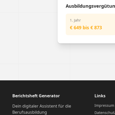
Ausbildungsvergütu
1. Jahr
€ 649 bis € 873
Berichtsheft Generator
Links
Impressum
Dein digitaler Assistent für die
Berufsausbildung
Datenschut