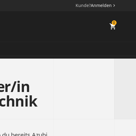
Kunde?
Anmelden
0
r/in
echnik
 du bereits Azubi