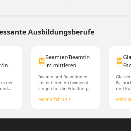
ressante Ausbildungsberufe
Beamter/Beamtin
Gla
/in
im mittleren
Fa
tung
Archivdienst
Gl
Beamte und Beamtinnen
Glasver
Ku
 in der
im mittleren Archivdienst
Fachric
 und
sorgen für die Erhaltung
und Ku
hnik
nd für
und Verwaltung von
dafür v
Mehr erfahren
Mehr e
Archivmaterialien und
Glaswer
bieten Unterstützung bei
und zu
agen
der Nutzung...
sie ver..