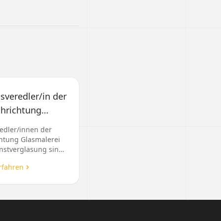
sveredler/in der
chrichtung
asmalerei und
edler/innen der
nstverglasung
htung Glasmalerei
nstverglasung sind
erantwortlich,
rfahren
ke zu gestalten
 reparieren, indem
.