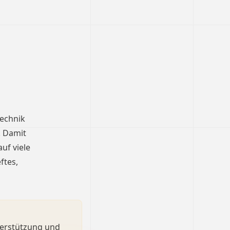
technik
. Damit
uf viele
ftes,
terstützung und