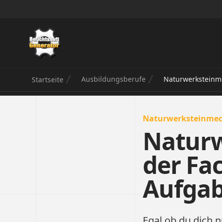
Berichtsheft Generator
Ausbildungsberufe
Naturwerksteinme
Startseite
Naturwerksteinmech
Naturw
der Fa
Aufga
Egal ob du dich n