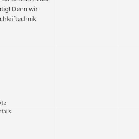
htig! Denn wir
chleiftechnik
kte
falls