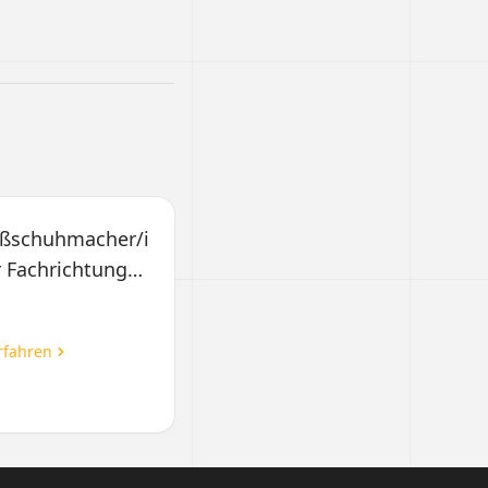
ßschuhmacher/in
r Fachrichtung
haftbau
rfahren