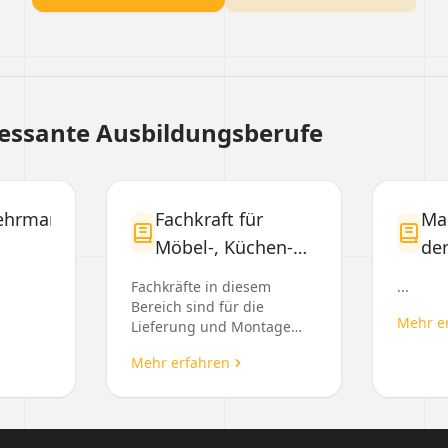
ressante Ausbildungsberufe
ehrmann/-
Fachkraft für
Ma
Möbel-, Küchen-
de
und
Sc
Fachkräfte in diesem
...
Umzugsservice
Bereich sind für die
Mehr e
Lieferung und Montage
von Küchen, Möbeln und
Mehr erfahren
Geräten verantwortlich,
bearbeiten Reklamationen
und beraten Ku...