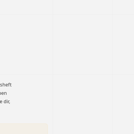
sheft
ben
 dir,