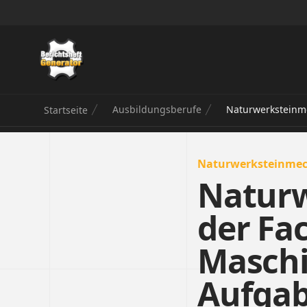
Berichtsheft Generator
Ausbildungsberufe
Naturwerksteinm
Startseite
Naturwerksteinmec
Naturw
der Fa
Maschi
Aufga