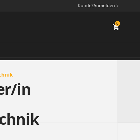
Kunde?
Anmelden
0
chnik
r/in
chnik