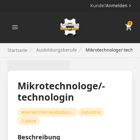
Kunde?
Anmelden
Berichtsheft Generator
0
Ausbildungsberufe
Mikrotechnologe/-technol
Startseite
Mikrotechnologe/-
technologin
Anerkannter Ausbildungsberuf
Industrie
3 Jahre
Beschreibung