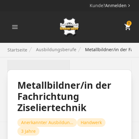
Kunde?
Anmelden
Berichtsheft Generator
0
Ausbildungsberufe
Metallbildner/in der Fach
Startseite
Metallbildner/in der
Fachrichtung
Ziseliertechnik
Anerkannter Ausbildungsberuf
Handwerk
3 Jahre