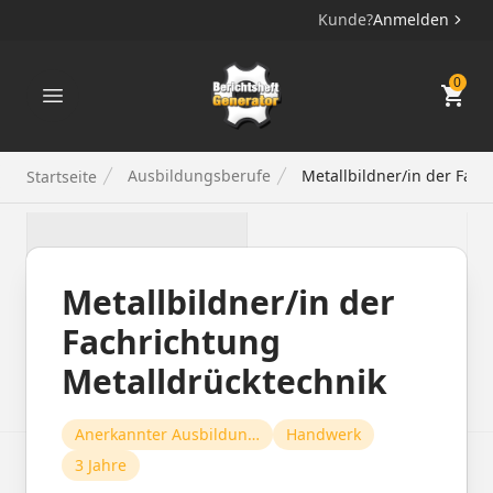
Kunde?
Anmelden
Berichtsheft Generator
0
Ausbildungsberufe
Metallbildner/in der Fach
Startseite
Metallbildner/in der
Fachrichtung
Metalldrücktechnik
Anerkannter Ausbildungsberuf
Handwerk
3 Jahre