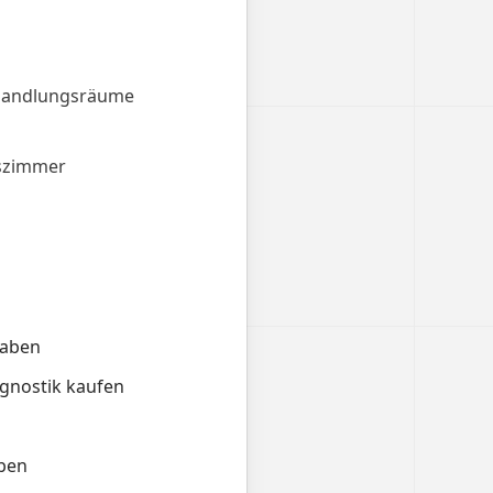
handlungsräume
szimmer
gaben
agnostik kaufen
iben