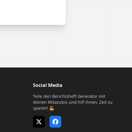
Social Media
Teile den Berichtsheft Generator mit
deinen Mitazubis und hilf ihnen, Zeit zu
sparen! 💪
X (Twitter)
Facebook