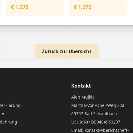
€ 1.275
€ 1.372
Zurück zur Übersicht
Kontakt
Alen Mujkic
zerklärung
Martha-Von-Opel-Weg 22a
ten
65307 Bad Schwalbach
elehrung
USt-IdNr: DE0484960297
Email: kontakt@berichtsheft-