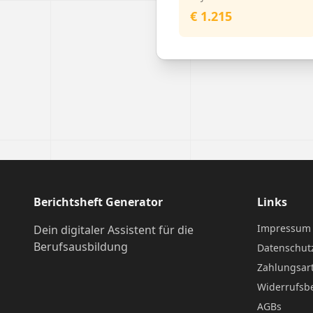
€ 1.215
Berichtsheft Generator
Links
Impressum
Dein digitaler Assistent für die
Berufsausbildung
Datenschut
Zahlungsar
Widerrufsb
AGBs