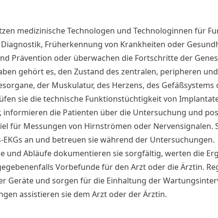
ützen medizinische Technologen und Technologinnen für Fu
 Diagnostik, Früherkennung von Krankheiten oder Gesundhe
und Prävention oder überwachen die Fortschritte der Gene
aben gehört es, den Zustand des zentralen, peripheren und
esorgane, der Muskulatur, des Herzens, des Gefäßsystems 
fen sie die technische Funktionstüchtigkeit von Implantaten
, informieren die Patienten über die Untersuchung und posi
el für Messungen von Hirnströmen oder Nervensignalen. Si
s-EKGs an und betreuen sie während der Untersuchungen.
 und Abläufe dokumentieren sie sorgfältig, werten die Er
 gegebenenfalls Vorbefunde für den Arzt oder die Ärztin. R
er Geräte und sorgen für die Einhaltung der Wartungsinterva
en assistieren sie dem Arzt oder der Ärztin.