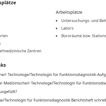
splätze
Arbeitsplätze
Untersuchungs- und Be
Labors
orien
Büroräume bzw. Station
k
lafmedizinische Zentren
nks
che/r Technologe/Technologin für Funktionsdiagnostik-Auf
ür Medizinische/r Technologe/Technologin für Funktionsdi
usgefüllt?
e/Technologin für Funktionsdiagnostik Berichtsheft schre