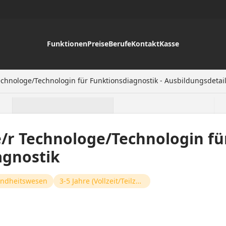
Funktionen
Preise
Berufe
Kontakt
Kasse
echnologe/Technologin für Funktionsdiagnostik - Ausbildungsdetai
/r Technologe/Technologin fü
agnostik
ndheitswesen
3-5 Jahre (Vollzeit/Teilzeit)