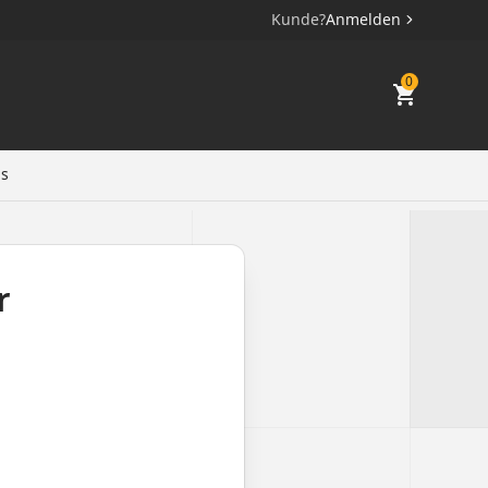
Kunde?
Anmelden
0
ls
r