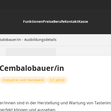
Funktionen
Preise
Berufe
Kontakt
Kasse
balobauer/in - Ausbildungsdetails
d Cembalobauer/in
Industrie und Handwerk
3,5 Jahre
r/innen sind in der Herstellung und Wartung von Tastenin
 perfekt klingen und aussehen.