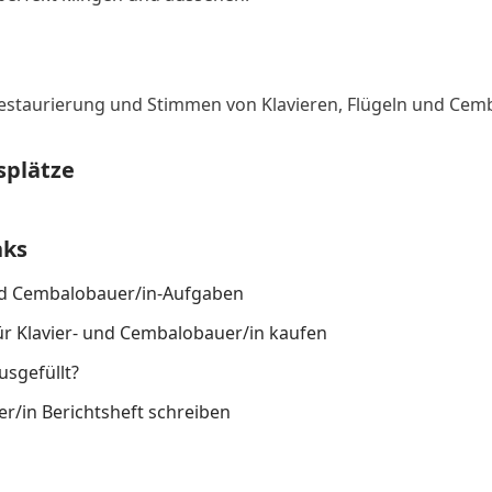
Restaurierung und Stimmen von Klavieren, Flügeln und Cemb
splätze
nks
und Cembalobauer/in-Aufgaben
ür Klavier- und Cembalobauer/in kaufen
usgefüllt?
r/in Berichtsheft schreiben