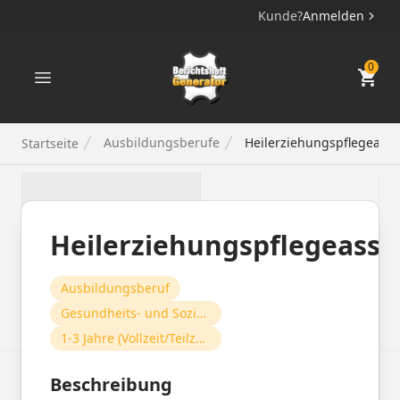
Kunde?
Anmelden
Berichtsheft Generator
0
Ausbildungsberufe
Heilerziehungspflegeassis
Startseite
Heilerziehungspflegeassis
Ausbildungsberuf
Gesundheits- und Sozialwesen
1-3 Jahre (Vollzeit/Teilzeit)
Beschreibung