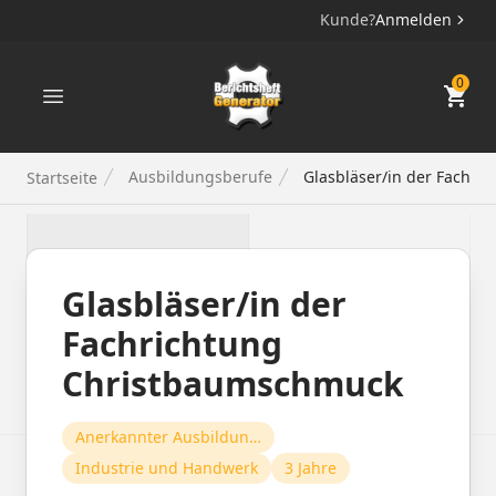
Kunde?
Anmelden
Berichtsheft Generator
0
Ausbildungsberufe
Glasbläser/in der Fachri
Startseite
Glasbläser/in der
Fachrichtung
Christbaumschmuck
Anerkannter Ausbildungsberuf
Industrie und Handwerk
3 Jahre