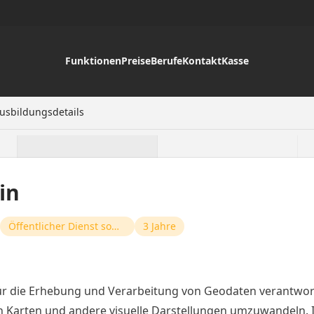
Funktionen
Preise
Berufe
Kontakt
Kasse
Ausbildungsdetails
in
Öffentlicher Dienst sowie Industrie und Handel
3 Jahre
r die Erhebung und Verarbeitung von Geodaten verantwortli
n Karten und andere visuelle Darstellungen umzuwandeln. I