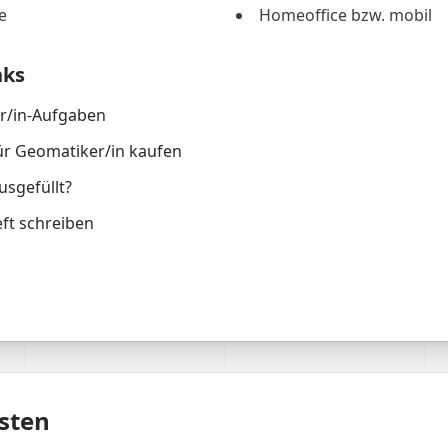
e
Homeoffice bzw. mobil
nks
r/in-Aufgaben
ür Geomatiker/in kaufen
usgefüllt?
ft schreiben
sten