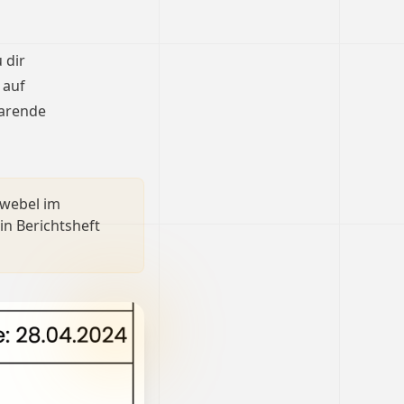
 dir
 auf
parende
dwebel im
in Berichtsheft