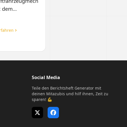
aftfahrzeugmechatroniker/in
t dem
hwerpunkt
rsonenkraftwagentechnik
rfahren
Social Media
Teile den Berichtsheft Generator mit
deinen Mitazubis und hilf ihnen, Zeit zu
sparen! 💪
X (Twitter)
Facebook