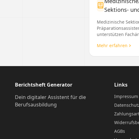
Medizinische
Sektions- un
Präparations
Medizinische Sektio
Präparationsassiste
unterstützen Fachär
der Untersuchung 
Mehr erfahren
Verstorbenen und d
Erstellung von Präp
für ...
Berichtsheft Generator
Links
Impressum
Dein digitaler Assistent für die
Berufsausbildung
Datenschut
Zahlungsar
Widerrufsb
AGBs