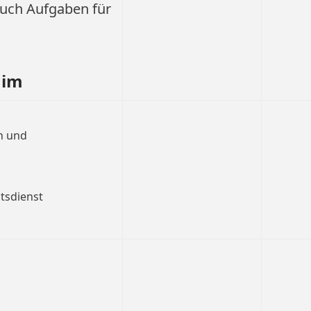
auch Aufgaben für
 im
n und
ätsdienst