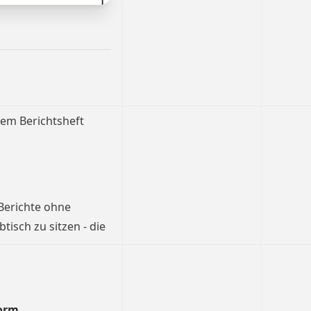
dem Berichtsheft
 Berichte ohne
isch zu sitzen - die
orm