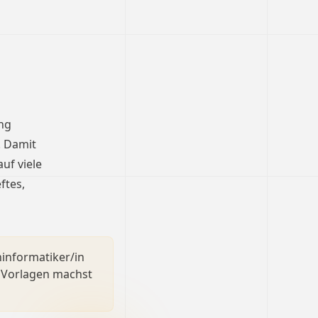
ng
. Damit
uf viele
ftes,
hinformatiker/in
n Vorlagen machst