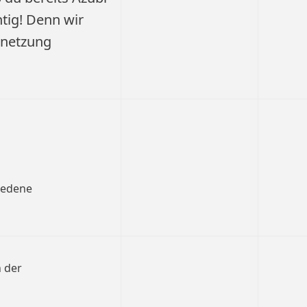
htig! Denn wir
rnetzung
iedene
n der