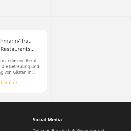
chmann/-frau
 Restaurants
d
te in diesem Beruf
ranstaltungsgastronomie
r die Betreuung und
g von Gästen in
ants und bei
rfahren
taltungen
ortlich. Sie sorgen
 an...
Social Media
Teile den Berichtsheft Generator mit