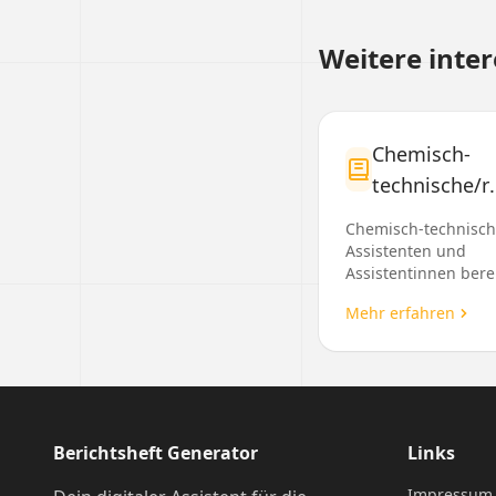
Weitere inte
Chemisch-
technische/r
Assistent/in
Chemisch-technisc
Assistenten und
Assistentinnen bere
chemische
Mehr erfahren
Untersuchungen vor
führen Versuchsrei
durch, steuern und
überwachen Apparat
Berichtsheft Generator
Links
Impressum