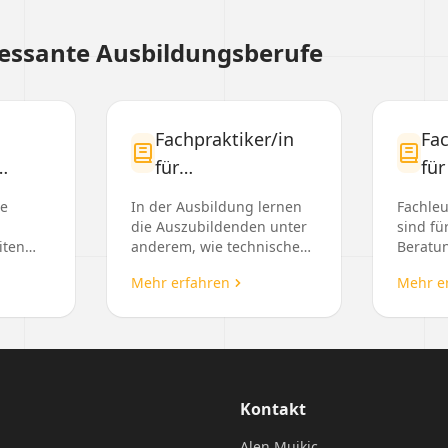
ressante Ausbildungsberufe
Fachpraktiker/in
Fa
für
für
Orthopädietechnik
un
he
In der Ausbildung lernen
Fachleu
(§66 BBiG/§42r
Ve
die Auszubildenden unter
sind fü
iten
anderem, wie technische
Beratun
HwO)
Unterlagen genutzt und
Restaur
Mehr erfahren
Mehr e
,
Skizzen erstellt werden. Sie
Verans
hen
erfahren, wie Werkzeuge,...
verantw
für eine
u...
Kontakt
Alen Mujkic