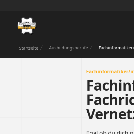
Berichtsheft Generator
Ausbildungsberufe
Fachinformatiker
Startseite
Fachinformatiker/in
Fachin
Fachri
Vernet
Egal ob du dich n