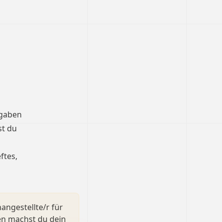
fgaben
st du
ftes,
angestellte/r für
en machst du dein