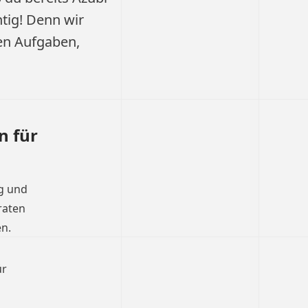
htig! Denn wir
gen Aufgaben,
n für
ng und
raten
n.
ür