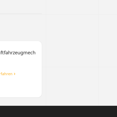
aftfahrzeugmechatroniker/in
rfahren