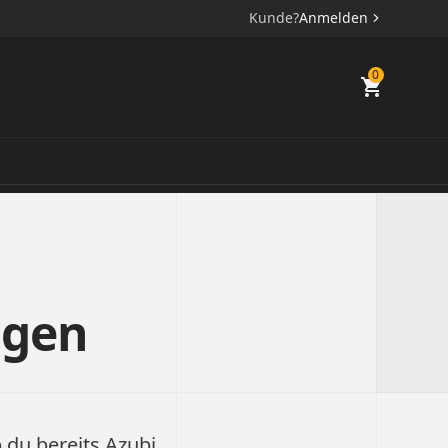
Kunde?
Anmelden
0
ngen
 du bereits Azubi