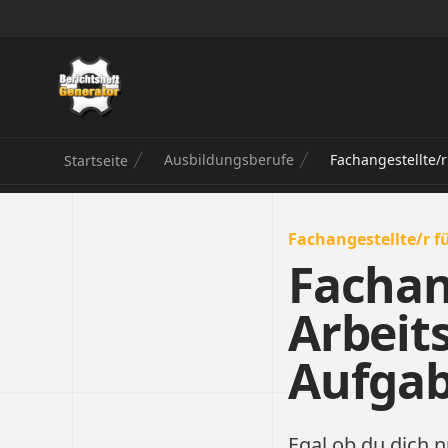
Berichtsheft Generator
Ausbildungsberufe
Fachangestellte/r
Startseite
Fachangestellte/r f
Fachan
Arbeit
Aufga
Egal ob du dich n