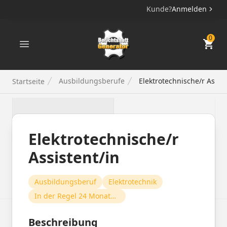
Kunde?
Anmelden
Berichtsheft Generator
0
Ausbildungsberufe
Elektrotechnische/r Assis
Startseite
Elektrotechnische/r
Assistent/in
Ausbildungsberuf
Elektrotechnik
In der Regel 24 Monate, mit Zusatzqualifikationen eventuell 36-39 Monate
Beschreibung