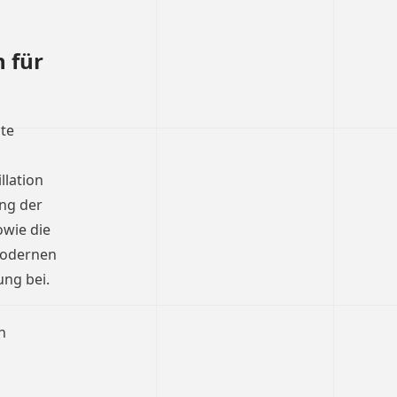
 für
ate
llation
ng der
owie die
 modernen
ng bei.
n