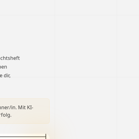
ichtsheft
ben
 dir,
ner/in. Mit KI-
folg.