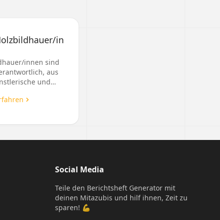
olzbildhauer/in
dhauer/innen sind
erantwortlich, aus
nstlerische und
nale Objekte zu
rfahren
n, wobei sie sowohl
onelle als auch
Social Media
Teile den Berichtsheft Generator mit
deinen Mitazubis und hilf ihnen, Zeit zu
sparen! 💪