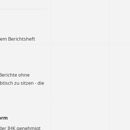
dem Berichtsheft
 Berichte ohne
isch zu sitzen - die
orm
 der IHK genehmigt