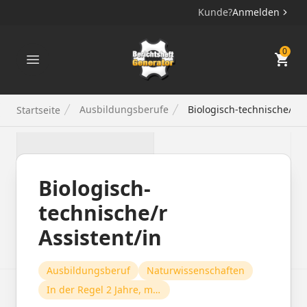
Kunde?
Anmelden
Berichtsheft Generator
0
Ausbildungsberufe
Biologisch-technische/r A
Startseite
Biologisch-
technische/r
Assistent/in
Ausbildungsberuf
Naturwissenschaften
In der Regel 2 Jahre, mit Zusatzqualifikation eventuell 3-4 Jahre