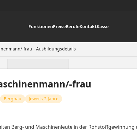
Funktionen
Preise
Berufe
Kontakt
Kasse
nenmann/-frau - Ausbildungsdetails
aschinenmann/-frau
Bergbau
Jeweils 2 Jahre
eiten Berg- und Maschinenleute in der Rohstoffgewinnung 