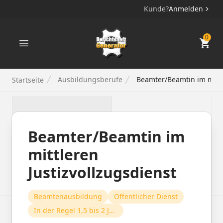
Kunde?
Anmelden
Berichtsheft Generator
0
Ausbildungsberufe
Beamter/Beamtin im mittle
Startseite
Beamter/Beamtin im
mittleren
Justizvollzugsdienst
Beamtenausbildung
Öffentlicher Dienst
In der Regel 1,5 bis 2 Jahre